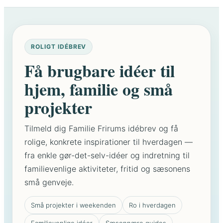
m
å
t
m
ROLIGT IDÉBREV
e
Få brugbare idéer til
n
g
hjem, familie og små
o
projekter
d
t
Tilmeld dig Familie Frirums idébrev og få
:
rolige, konkrete inspirationer til hverdagen —
D
fra enkle gør-det-selv-idéer og indretning til
e
b
familievenlige aktiviteter, fritid og sæsonens
e
små genveje.
d
s
Små projekter i weekenden
Ro i hverdagen
t
Familievenlige idéer
Sæsonnære guides