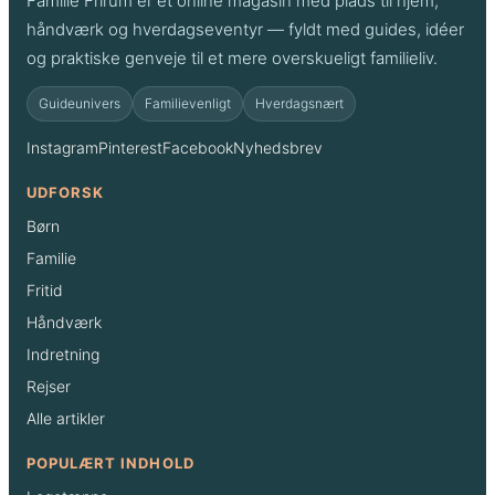
Familie Frirum er et online magasin med plads til hjem,
i
håndværk og hverdags­eventyr — fyldt med guides, idéer
e
og praktiske genveje til et mere overskueligt familieliv.
-
ø
Guideunivers
Familievenligt
Hverdagsnært
h
Instagram
Pinterest
Facebook
Nyhedsbrev
o
p
UDFORSK
Børn
Familie
Fritid
Håndværk
Indretning
Rejser
Alle artikler
POPULÆRT INDHOLD