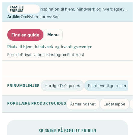
Spring
FAMILIE
Inspiration til hjem, håndværk og hverdags­eventyr
FRIRUM
til
⌕
Artikler
Om
Nyhedsbrev
Søg
indhold
Find en guide
Menu
Plads til hjem, håndværk og hverdags­eventyr
Forside
Privatlivspolitik
Instagram
Pinterest
FRIRUMSLINJER
Hurtige DIY-guides
Familievenlige rejser
POPULÆRE PRODUKTGUIDES
Armeringsnet
Legetæppe
SØGNING PÅ FAMILIE FRIRUM