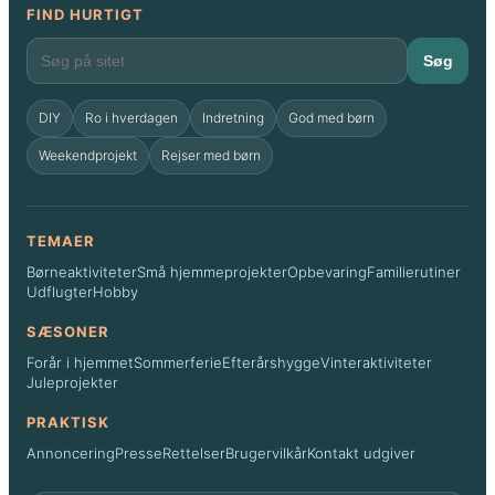
FIND HURTIGT
Søg
DIY
Ro i hverdagen
Indretning
God med børn
Weekendprojekt
Rejser med børn
TEMAER
Børneaktiviteter
Små hjemmeprojekter
Opbevaring
Familierutiner
Udflugter
Hobby
SÆSONER
Forår i hjemmet
Sommerferie
Efterårshygge
Vinteraktiviteter
Juleprojekter
PRAKTISK
Annoncering
Presse
Rettelser
Brugervilkår
Kontakt udgiver