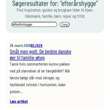
Søgeresultater for: “efterårshygge”
Find inspiration, guides og brugbare idéer til hjem,
håndværk, familie, børn, rejser og fritid.
Søg
Søg
28. marts 2026
REJSER
Småt men godt: De bedste danske
øer til familie-øhop
Tænk hvis sommerferien kunne pakkes
ned på størrelsen af en færgebillet? Når
første bølge slår mod skroget, og
fastlandet svinder i horisonten, daler
pulsen…
:
Læs artikel
S