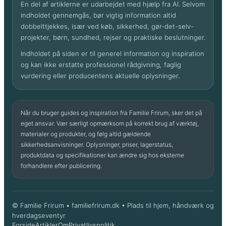
En del af artiklerne er udarbejdet med hjælp fra AI. Selvom
indholdet gennemgås, bør vigtig information altid
dobbelttjekkes, især ved køb, sikkerhed, gør-det-selv-
projekter, børn, sundhed, rejser og praktiske beslutninger.
Indholdet på siden er til generel information og inspiration
og kan ikke erstatte professionel rådgivning, faglig
vurdering eller producentens aktuelle oplysninger.
Når du bruger guides og inspiration fra Familie Frirum, sker det på
eget ansvar. Vær særligt opmærksom på korrekt brug af værktøj,
materialer og produkter, og følg altid gældende
sikkerhedsanvisninger. Oplysninger, priser, lagerstatus,
produktdata og specifikationer kan ændre sig hos eksterne
forhandlere efter publicering.
© Familie Frirum • familiefrirum.dk • Plads til hjem, håndværk og
hverdags­eventyr
Forside
Artikler
Om
Privatlivspolitik