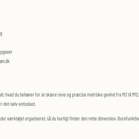
ng
opgaver
sæt.dk
 hvad du behøver for at skære rene og præcise metriske gevind fra M3 til M12. S
r-det-selv-entusiast.
g holder værktøjet organiseret, så du hurtigt finder den rette dimension. Borefu