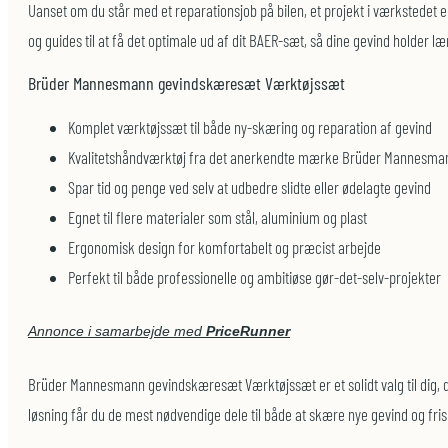
Uanset om du står med et reparationsjob på bilen, et projekt i værkstedet e
og guides til at få det optimale ud af dit BAER-sæt, så dine gevind holder 
Brüder Mannesmann gevindskæresæt Værktøjssæt
Komplet værktøjssæt til både ny-skæring og reparation af gevind
Kvalitetshåndværktøj fra det anerkendte mærke Brüder Mannesma
Spar tid og penge ved selv at udbedre slidte eller ødelagte gevind
Egnet til flere materialer som stål, aluminium og plast
Ergonomisk design for komfortabelt og præcist arbejde
Perfekt til både professionelle og ambitiøse gør-det-selv-projekter
Annonce i samarbejde med
PriceRunner
Brüder Mannesmann gevindskæresæt Værktøjssæt er et solidt valg til dig, d
løsning får du de mest nødvendige dele til både at skære nye gevind og fri