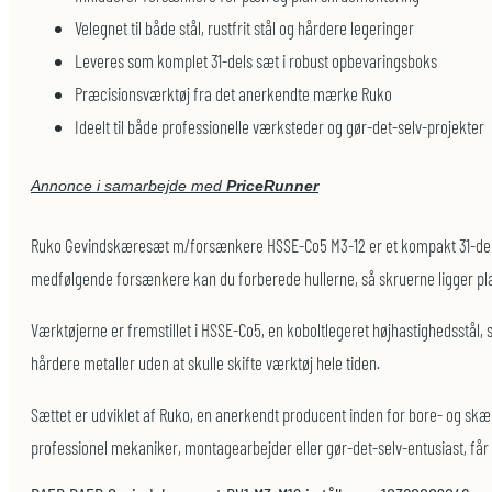
Velegnet til både stål, rustfrit stål og hårdere legeringer
Leveres som komplet 31-dels sæt i robust opbevaringsboks
Præcisionsværktøj fra det anerkendte mærke Ruko
Ideelt til både professionelle værksteder og gør-det-selv-projekter
Annonce i samarbejde med
PriceRunner
Ruko Gevindskæresæt m/forsænkere HSSE-Co5 M3-12 er et kompakt 31-dels sæt,
medfølgende forsænkere kan du forberede hullerne, så skruerne ligger pla
Værktøjerne er fremstillet i HSSE-Co5, en koboltlegeret højhastighedsstål, 
hårdere metaller uden at skulle skifte værktøj hele tiden.
Sættet er udviklet af Ruko, en anerkendt producent inden for bore- og skære
professionel mekaniker, montage­arbejder eller gør-det-selv-entusiast, får d