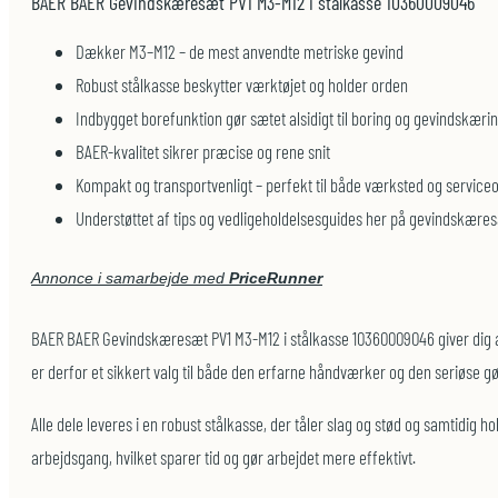
BAER BAER Gevindskæresæt PV1 M3-M12 i stålkasse 10360009046
Dækker M3–M12 – de mest anvendte metriske gevind
Robust stålkasse beskytter værktøjet og holder orden
Indbygget borefunktion gør sætet alsidigt til boring og gevindskæri
BAER-kvalitet sikrer præcise og rene snit
Kompakt og transportvenligt – perfekt til både værksted og service
Understøttet af tips og vedligeholdelsesguides her på gevindskære
Annonce i samarbejde med
PriceRunner
BAER BAER Gevindskæresæt PV1 M3-M12 i stålkasse 10360009046 giver dig alt,
er derfor et sikkert valg til både den erfarne håndværker og den seriøse gø
Alle dele leveres i en robust stålkasse, der tåler slag og stød og samtidi
arbejdsgang, hvilket sparer tid og gør arbejdet mere effektivt.