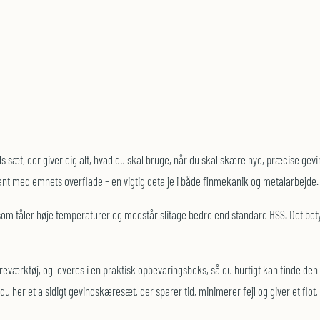
 der giver dig alt, hvad du skal bruge, når du skal skære nye, præcise gevind e
nt med emnets overflade – en vigtig detalje i både finmekanik og metalarbejde.
som tåler høje temperaturer og modstår slitage bedre end standard HSS. Det betyde
værktøj, og leveres i en praktisk opbevaringsboks, så du hurtigt kan finde den r
u her et alsidigt gevindskæresæt, der sparer tid, minimerer fejl og giver et flot,