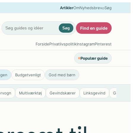
⌕
Artikler
Om
Nyhedsbrev
Søg
Find en guide
Søg
Forside
Privatlivspolitik
Instagram
Pinterest
Populær guide
agen
Budgetvenligt
God med børn
ervogn
Multiværktøj
Gevindskærer
Linksgevind
Gevindsta