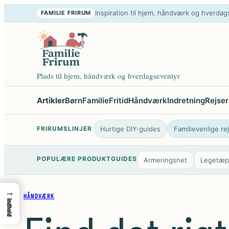
Spring
Inspiration til hjem, håndværk og hverdag
FAMILIE FRIRUM
til
indhold
Plads til hjem, håndværk og hverdags­eventyr
Artikler
Børn
Familie
Fritid
Håndværk
Indretning
Rejser
FRIRUMSLINJER
Hurtige DIY-guides
Familievenlige re
POPULÆRE PRODUKTGUIDES
Armeringsnet
Legetæ
→
HÅNDVÆRK
Indhold