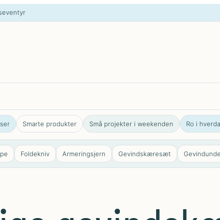
s­eventyr
jser
Smarte produkter
Små projekter i weekenden
Ro i hverd
ppe
Foldekniv
Armeringsjern
Gevindskæresæt
Gevindund