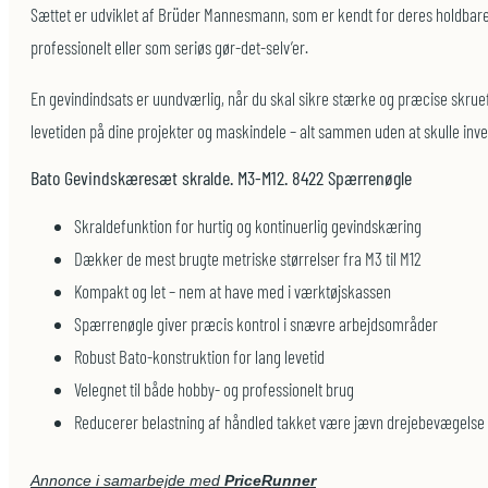
Sættet er udviklet af Brüder Mannesmann, som er kendt for deres holdbare o
professionelt eller som seriøs gør-det-selv’er.
En gevindindsats er uundværlig, når du skal sikre stærke og præcise skrue
levetiden på dine projekter og maskindele – alt sammen uden at skulle inves
Bato Gevindskæresæt skralde. M3-M12. 8422 Spærrenøgle
Skraldefunktion for hurtig og kontinuerlig gevindskæring
Dækker de mest brugte metriske størrelser fra M3 til M12
Kompakt og let – nem at have med i værktøjskassen
Spærrenøgle giver præcis kontrol i snævre arbejdsområder
Robust Bato-konstruktion for lang levetid
Velegnet til både hobby- og professionelt brug
Reducerer belastning af håndled takket være jævn drejebevægelse
Annonce i samarbejde med
PriceRunner