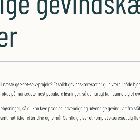
tige gevindsk
er
p til næste gør-det-selv-projekt? Et solidt gevindskæresæt er guld værd i både hj
fokus på markedets mest populære løsninger, så du hurtigt kan danne dig et overb
bøsninger, så du kan lave præcise indvendige og udvendige gevind i alt fra stål
samt møtrikker efter dine egne mål. Samtidig giver et komplet skæresæt dig fleks