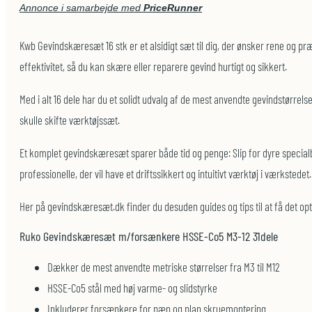
Annonce i samarbejde med
PriceRunner
Kwb Gevindskæresæt 16 stk er et alsidigt sæt til dig, der ønsker rene og pr
effektivitet, så du kan skære eller reparere gevind hurtigt og sikkert.
Med i alt 16 dele har du et solidt udvalg af de mest anvendte gevindstørrelse
skulle skifte værktøjssæt.
Et komplet gevindskæresæt sparer både tid og penge: Slip for dyre specialb
professionelle, der vil have et driftssikkert og intuitivt værktøj i værkstedet.
Her på gevindskæresæt.dk finder du desuden guides og tips til at få det op
Ruko Gevindskæresæt m/forsænkere HSSE-Co5 M3-12 31dele
Dækker de mest anvendte metriske størrelser fra M3 til M12
HSSE-Co5 stål med høj varme- og slidstyrke
Inkluderer forsænkere for pæn og plan skrue­montering