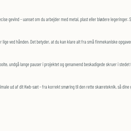
æcise gevind – uanset om du arbejder med metal, plast eller blødere legeringer. 
r lige ved hånden. Det betyder, at du kan klare alt fra små finmekaniske opgaver t
olte, undgå lange pauser i projektet og genanvend beskadigede skruer i stedet f
timale ud af dit Kwb-sæt – fra korrekt smøring til den rette skæreteknik, så din