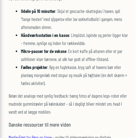
Udeliv på 10 minutter
: Skjul et geocache-skatteglas i haven, spil
“fange hesten” med sjippetov eller lav sokkefodbold i gangen, mens
aftensmaden simrer.
Håndværksstation i en kasse
: Limpistol, ispinde og perler ligger klar
– fremme, synlige og inden for rækkevidde.
Mikro-pauser for de voksne
: En kort kaffe på altanen eller et par
solhilsner viser børnene, at
alle
har godt af offline-tilstand.
Fælles projekter
: Byg en fuglekasse, bryg saft af havens bær eller
planlæg morgenløb med stopur og musik på højttaler (én delt skærm =
fælles aktivitet).
Beløn det analoge med synlig feedback: hæng fotos af dagens lego-robot eller
mudrede gummistøvler på køleskabet – så I dagligt bliver mindet om, hvad I
vandt ved at lægge mobilen.
Danske ressourcer til mere viden
Medierådet for Børn og Unge
– guider til aldersmærkning og digitale