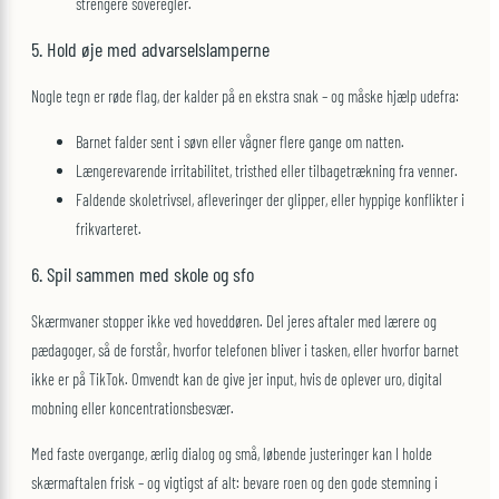
strengere soveregler.
5. Hold øje med advarsels­lamperne
Nogle tegn er røde flag, der kalder på en ekstra snak – og måske hjælp udefra:
Barnet falder sent i søvn eller vågner flere gange om natten.
Længerevarende irritabilitet, tristhed eller tilbagetrækning fra venner.
Faldende skole­trivsel, afleveringer der glipper, eller hyppige konflikter i
frikvarteret.
6. Spil sammen med skole og sfo
Skærmvaner stopper ikke ved hoveddøren. Del jeres aftaler med lærere og
pædagoger, så de forstår, hvorfor telefonen bliver i tasken, eller hvorfor barnet
ikke er på TikTok. Omvendt kan de give jer input, hvis de oplever uro, digital
mobning eller koncentrations­besvær.
Med faste overgange, ærlig dialog og små, løbende justeringer kan I holde
skærmaftalen frisk – og vigtigst af alt: bevare roen og den gode stemning i