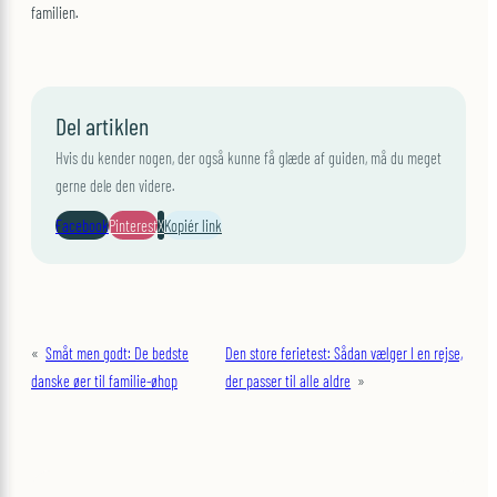
familien.
Del artiklen
Hvis du kender nogen, der også kunne få glæde af guiden, må du meget
gerne dele den videre.
Facebook
Pinterest
X
Kopiér link
«
Småt men godt: De bedste
Den store ferietest: Sådan vælger I en rejse,
danske øer til familie-øhop
der passer til alle aldre
»