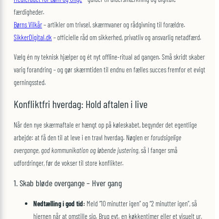
færdigheder.
Børns Vilkår
– artikler om trivsel, skærmvaner og rådgivning til forældre.
SikkerDigital.dk
– officielle råd om sikkerhed, privatliv og ansvarlig netadfærd.
Vælg én ny teknisk hjælper og ét nyt offline-ritual ad gangen. Små skridt skaber
varig forandring – og gør skærmtiden til endnu en fælles succes fremfor et evigt
gerningssted.
Konfliktfri hverdag: Hold aftalen i live
Når den nye skærmaftale er hængt op på køleskabet, begynder det egentlige
arbejde: at få den til at leve i en travl hverdag. Nøglen er
forudsigelige
overgange, god kommunikation og løbende justering
, så I fanger små
udfordringer, før de vokser til store konflikter.
1. Skab bløde overgange – Hver gang
Nedtælling i god tid:
Meld “10 minutter igen” og “2 minutter igen”, så
hjernen når at omstille sig. Brug evt. en køkken­timer eller et visuelt ur,