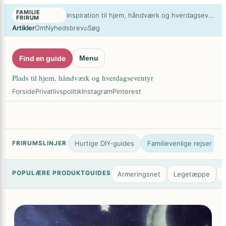
Spring
×
FAMILIE
Inspiration til hjem, håndværk og hverdags­eventyr
FRIRUM
til
⌕
Artikler
Om
Nyhedsbrev
Søg
indhold
Find en guide
Menu
Plads til hjem, håndværk og hverdags­eventyr
Forside
Privatlivspolitik
Instagram
Pinterest
FRIRUMSLINJER
Hurtige DIY-guides
Familievenlige rejser
POPULÆRE PRODUKTGUIDES
Armeringsnet
Legetæppe