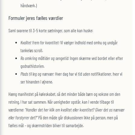
håndværk.)
Formuler jeres fælles værdier
Saml svarene til 3-5 korte sætninger, som alle kan huske:
Kvalitet frem for kvantitet:
Vi vælger indhold med omhu og undgår
tankeløs scroll.
Ro omkring måltider og sengetid:
Ingen skærme ved bordet eller efter
godnathistorien.
Plads til leg og nærvær:
Hver dag har vi tid uden notifikationer, hvor vi
ser hinanden i øjnene.
Hæng manifestet på køleskabet, så det minder både børn og voksne om den
retning, I har sat sammen. Når uenigheder opstår, kan I vende tilbage til
værdierne:
“Handler det her klik om kvalitet eller kvantitet? Giver det os nærvær
eller forstyrrer det?”
På den måde går diskussionen ikke på person, men på
fælles mål – og skærmstriden bliver til samarbejde.