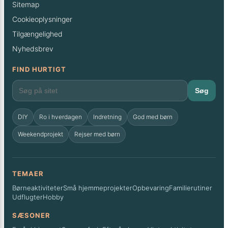
Sitemap
Cookieoplysninger
Tilgængelighed
Nyhedsbrev
FIND HURTIGT
Søg
DIY
Ro i hverdagen
Indretning
God med børn
Weekendprojekt
Rejser med børn
TEMAER
Børneaktiviteter
Små hjemmeprojekter
Opbevaring
Familierutiner
Udflugter
Hobby
SÆSONER