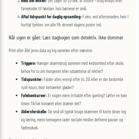
Hold det enkelt:
Det tager 10-20 sek. at notere – brug emojis eller
farvekoder til følelser, hvis børnene er små.
Aftal tidspunkt for daglig opsamling:
F.eks. ved aftensmaden, hvor I
hurtigt tjekker, om alle fik skrevet dagens poster ind.
Når ugen er gået: Læs dagbogen som detektiv, ikke dommer
Print eller åbn jeres data og kig sammen efter mønstre:
Triggere:
Hænger skærmbrug sammen med kedsomhed efter skole,
behov for ro om morgenen eller udsættelse af lektier?
Tidspunkter:
Falder alles energi efter kl. 20, eller er der bestemte
rush hours
, hvor netværket gløder?
Følelseskurver:
Er nogen mere irritable efter gaming? Løfter en halv
times TikTok humøret eller dræner det?
Aldersforskelle:
De små vil typisk bruge skærmen til korte doser leg
og læring, mens teenagere lader sociale medier definere pauser og
fællesskab.