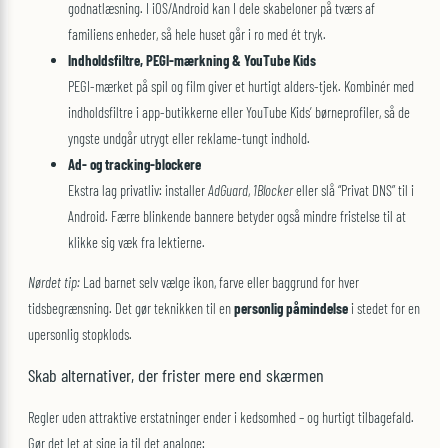
godnatlæsning. I iOS/Android kan I dele skabeloner på tværs af
familiens enheder, så hele huset går i ro med ét tryk.
Indholdsfiltre, PEGI-mærkning & YouTube Kids
PEGI-mærket på spil og film giver et hurtigt alders-tjek. Kombinér med
indholdsfiltre i app-butikkerne eller YouTube Kids’ børneprofiler, så de
yngste undgår utrygt eller reklame-tungt indhold.
Ad- og tracking-blockere
Ekstra lag privatliv: installer
AdGuard
,
1Blocker
eller slå “Privat DNS” til i
Android. Færre blinkende bannere betyder også mindre fristelse til at
klikke sig væk fra lektierne.
Nørdet tip:
Lad barnet selv vælge ikon, farve eller baggrund for hver
tidsbegrænsning. Det gør teknikken til en
personlig påmindelse
i stedet for en
upersonlig stopklods.
Skab alternativer, der frister mere end skærmen
Regler uden attraktive erstatninger ender i kedsomhed – og hurtigt tilbagefald.
Gør det let at sige ja til det analoge: