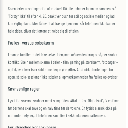
Skænderier udspringer ofte af et
ding!
. Gå alle enheder igennem sammen: slå
“Forstyr ikke” til efter kl. 20, deaktiver push for spil og sociale medier, og lad
kun vigtige kontakter få lov til at trænge igennem. Når telefonen ikke kalder
hele tiden, bliver det lettere at holde sig til aftalen.
Fælles- versus soloskærm
I mange familier er det ikke selve tiden, men
måden
den bruges på, der skaber
konflikt. Skeln mellem skærm, I deler – film, gaming på storskærm, fotobøger –
og tid, hvor hver især sidder med egne ørebøffer. Aftal cirka fordelingen for
ugen, så solo-sessioner ikke stjæler al opmærksomheden fra fælles oplevelser.
Søvnvenlige regler
Lyset fra skærme skubber nemt sengetiden. Aftal et fast “digitalslut”, fx en time
før børnene skal sove og en halv time før de voksne. En fysisk alarmklokke på
natbordet betyder, at telefonen kan blive i køkkenladeren natten over.
Forudsigelige konsekvenser