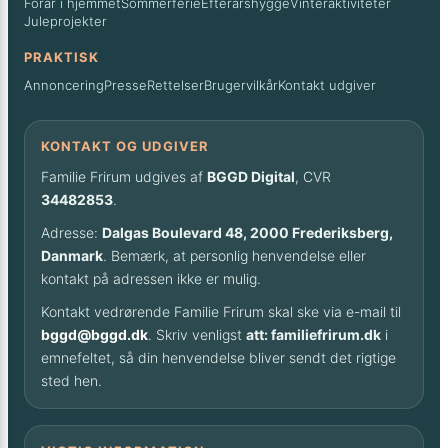
Forår i hjemmet
Sommerferie
Efterårshygge
Vinteraktiviteter
Juleprojekter
PRAKTISK
Annoncering
Presse
Rettelser
Brugervilkår
Kontakt udgiver
KONTAKT OG UDGIVER
Familie Frirum udgives af
BGGD Digital
, CVR
34482853
.
Adresse:
Dalgas Boulevard 48, 2000 Frederiksberg,
Danmark
. Bemærk, at personlig henvendelse eller
kontakt på adressen ikke er mulig.
Kontakt vedrørende Familie Frirum skal ske via e-mail til
bggd@bggd.dk
. Skriv venligst
att: familiefrirum.dk
i
emnefeltet, så din henvendelse bliver sendt det rigtige
sted hen.