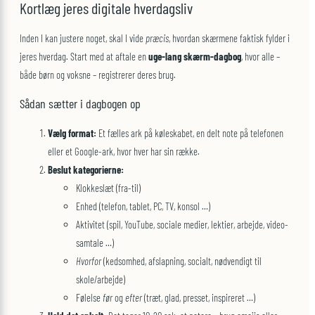
Kortlæg jeres digitale hverdagsliv
Inden I kan justere noget, skal I vide
præcis
, hvordan skærmene faktisk fylder i
jeres hverdag. Start med at aftale en
uge-lang skærm-dagbog
, hvor alle –
både børn og voksne – registrerer deres brug.
Sådan sætter i dagbogen op
Vælg format:
Et fælles ark på køleskabet, en delt note på telefonen
eller et Google-ark, hvor hver har sin række.
Beslut kategorierne:
Klokkeslæt (fra-til)
Enhed (telefon, tablet, PC, TV, konsol …)
Aktivitet (spil, YouTube, sociale medier, lektier, arbejde, video-
samtale …)
Hvorfor
(kedsomhed, afslapning, socialt, nødvendigt til
skole/arbejde)
Følelse
før
og
efter
(træt, glad, presset, inspireret …)