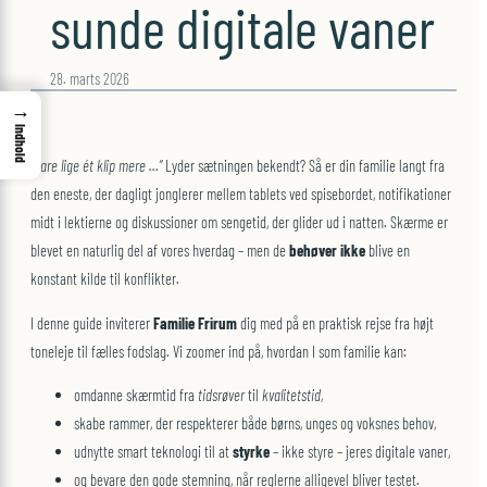
sunde digitale vaner
28. marts 2026
→
Indhold
“Bare lige ét klip mere …”
Lyder sætningen bekendt? Så er din familie langt fra
den eneste, der dagligt jonglerer mellem tablets ved spisebordet, notifikationer
midt i lektierne og diskussioner om sengetid, der glider ud i natten. Skærme er
blevet en naturlig del af vores hverdag – men de
behøver ikke
blive en
konstant kilde til konflikter.
I denne guide inviterer
Familie Frirum
dig med på en praktisk rejse fra højt
toneleje til fælles fodslag. Vi zoomer ind på, hvordan I som familie kan:
omdanne skærmtid fra
tidsrøver
til
kvalitetstid
,
skabe rammer, der respekterer både børns, unges og voksnes behov,
udnytte smart teknologi til at
styrke
– ikke styre – jeres digitale vaner,
og bevare den gode stemning, når reglerne alligevel bliver testet.