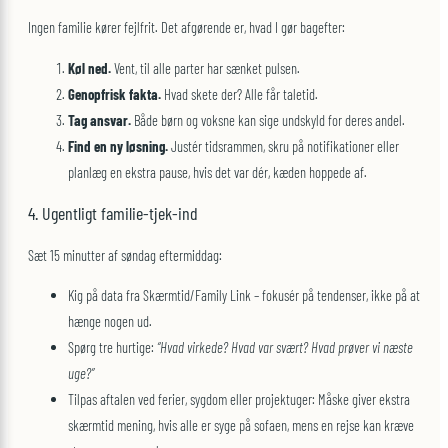
Ingen familie kører fejlfrit. Det afgørende er, hvad I gør bagefter:
Køl ned.
Vent, til alle parter har sænket pulsen.
Genopfrisk fakta.
Hvad skete der? Alle får taletid.
Tag ansvar.
Både børn og voksne kan sige undskyld for deres andel.
Find en ny løsning.
Justér tidsrammen, skru på notifikationer eller
planlæg en ekstra pause, hvis det var dér, kæden hoppede af.
4. Ugentligt familie-tjek-ind
Sæt 15 minutter af søndag eftermiddag:
Kig på data fra Skærmtid/Family Link – fokusér på tendenser, ikke på at
hænge nogen ud.
Spørg tre hurtige:
“Hvad virkede? Hvad var svært? Hvad prøver vi næste
uge?”
Tilpas aftalen ved ferier, sygdom eller projektuger: Måske giver ekstra
skærmtid mening, hvis alle er syge på sofaen, mens en rejse kan kræve