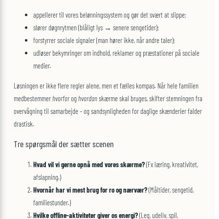
appellerer til vores belønningssystem og gør det svært at slippe;
slører døgnrytmen (blåligt lys → senere sengetider);
forstyrrer sociale signaler (man hører ikke, når andre taler);
udløser bekymringer om indhold, reklamer og præstationer på sociale
medier.
Løsningen er ikke flere regler alene, men et fælles kompas. Når hele familien
medbestemmer
hvorfor
og
hvordan
skærme skal bruges, skifter stemningen fra
overvågning til samarbejde – og sandsynligheden for daglige skænderier falder
drastisk.
Tre spørgsmål der sætter scenen
Hvad vil vi gerne opnå med vores skærme?
(Fx læring, kreativitet,
afslapning.)
Hvornår har vi mest brug for ro og nærvær?
(Måltider, sengetid,
familiestunder.)
Hvilke offline-aktiviteter giver os energi?
(Leg, udeliv, spil,