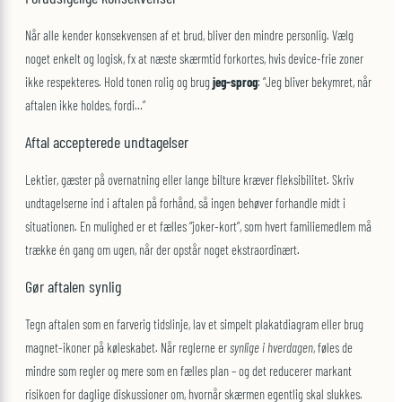
Når alle kender konsekvensen af et brud, bliver den mindre personlig. Vælg
noget enkelt og logisk, fx at næste skærmtid forkortes, hvis device-frie zoner
ikke respekteres. Hold tonen rolig og brug
jeg-sprog
: “Jeg bliver bekymret, når
aftalen ikke holdes, fordi…”
Aftal accepterede undtagelser
Lektier, gæster på overnatning eller lange bilture kræver fleksibilitet. Skriv
undtagelserne ind i aftalen på forhånd, så ingen behøver forhandle midt i
situationen. En mulighed er et fælles “joker-kort”, som hvert familiemedlem må
trække én gang om ugen, når der opstår noget ekstraordinært.
Gør aftalen synlig
Tegn aftalen som en farverig tidslinje, lav et simpelt plakatdiagram eller brug
magnet-ikoner på køleskabet. Når reglerne er
synlige i hverdagen
, føles de
mindre som regler og mere som en fælles plan – og det reducerer markant
risikoen for daglige diskussioner om, hvornår skærmen egentlig skal slukkes.