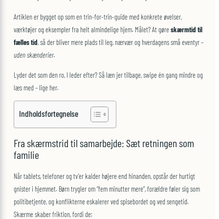
Artiklen er bygget op som en trin-for-trin-guide med konkrete øvelser,
værktøjer og eksempler fra helt almindelige hjem. Målet? At gøre
skærmtid til
fælles tid
, så der bliver mere plads til leg, nærvær og hverdagens små eventyr –
uden skænderier.
Lyder det som den ro, I leder efter? Så læn jer tilbage, swipe én gang mindre og
læs med – lige her.
Indholdsfortegnelse
Fra skærmstrid til samarbejde: Sæt retningen som
familie
Når tablets, telefoner og tv’er kalder højere end hinanden, opstår der hurtigt
gnister i hjemmet. Børn trygler om “fem minutter mere”, forældre føler sig som
politibetjente, og konflikterne eskalerer ved spisebordet og ved sengetid.
Skærme skaber friktion, fordi de: