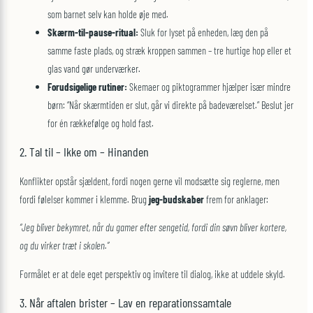
som barnet selv kan holde øje med.
Skærm-til-pause-ritual:
Sluk for lyset på enheden, læg den på
samme faste plads, og stræk kroppen sammen – tre hurtige hop eller et
glas vand gør underværker.
Forudsigelige rutiner:
Skemaer og piktogrammer hjælper især mindre
børn: “Når skærmtiden er slut, går vi direkte på badeværelset.” Beslut jer
for én rækkefølge og hold fast.
2. Tal til – Ikke om – Hinanden
Konflikter opstår sjældent, fordi nogen gerne vil modsætte sig reglerne, men
fordi følelser kommer i klemme. Brug
jeg-budskaber
frem for anklager:
“Jeg bliver bekymret, når du gamer efter sengetid, fordi din søvn bliver kortere,
og du virker træt i skolen.”
Formålet er at dele eget perspektiv og invitere til dialog, ikke at uddele skyld.
3. Når aftalen brister – Lav en reparationssamtale