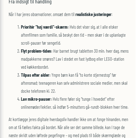
Fra indsigt til handling
Når I har jeres observationer, omsæt dem til
realistiske justeringer
:
Prioritér “høj værdi”-skærm:
Hvis det viser sig, at I alle elsker
aftenfilmen som familie, så beskyt den tid – men skær i de uplanlagte
scroll-pauser før sengetid.
Flyt problem-tiden:
Har barnet brugt tabletten 30 min. hver dag, mens
madpakkerne smøres? Lav i stedet en fast lydbog eller LEGO-station
ved køkkenbordet.
Tilpas efter alder:
Yngre børn kan få “to korte stjernestop” før
aftensmad; teenageren kan selv administrere sociale medier, men skal
docke telefonen kl. 22.
Lav mikro-pauser:
Hvis flere føler sig “tunge i hovedet” efter
onlinemøder/lektier, så indfør 5-minutters gå-rundt-blokken hver time.
At kortlægge jeres digitale hverdagsliv handler ikke om at
fange
hinanden, men
om at få fælles fakta på bordet. Når alle ser det samme billede, kan I tage de
næste skridt uden løftede pegefingre – og med plads til både skærmglæde og