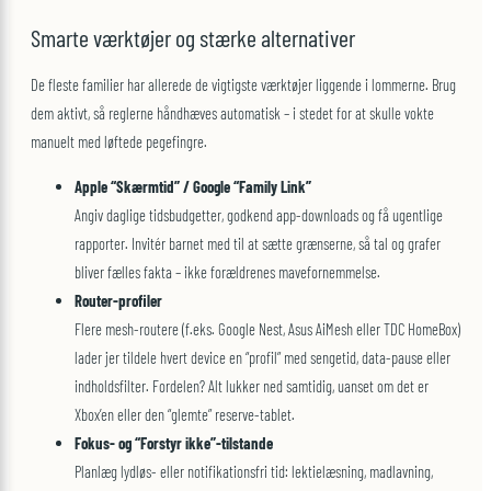
Smarte værktøjer og stærke alternativer
De fleste familier har allerede de vigtigste værktøjer liggende i lommerne. Brug
dem aktivt, så reglerne håndhæves automatisk – i stedet for at skulle vokte
manuelt med løftede pegefingre.
Apple “Skærmtid” / Google “Family Link”
Angiv daglige tidsbudgetter, godkend app-downloads og få ugentlige
rapporter. Invitér barnet med til at sætte grænserne, så tal og grafer
bliver fælles fakta – ikke forældrenes mavefornemmelse.
Router-profiler
Flere mesh-routere (f.eks. Google Nest, Asus AiMesh eller TDC HomeBox)
lader jer tildele hvert device en “profil” med sengetid, data-pause eller
indholdsfilter. Fordelen? Alt lukker ned samtidig, uanset om det er
Xbox’en eller den “glemte” reserve-tablet.
Fokus- og “Forstyr ikke”-tilstande
Planlæg lydløs- eller notifikationsfri tid: lektielæsning, madlavning,