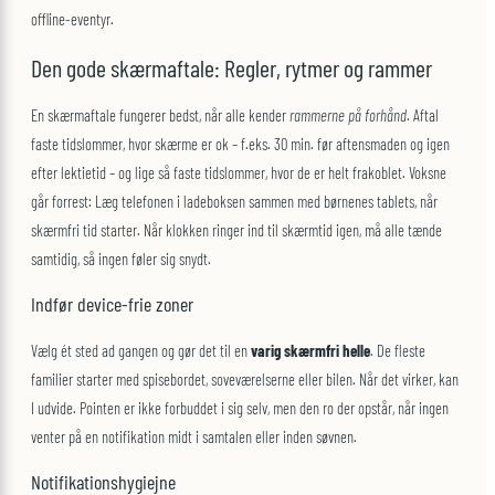
offline-eventyr.
Den gode skærmaftale: Regler, rytmer og rammer
En skærmaftale fungerer bedst, når alle kender
rammerne på forhånd
. Aftal
faste tidslommer, hvor skærme er ok – f.eks. 30 min. før aftensmaden og igen
efter lektietid – og lige så faste tidslommer, hvor de er helt frakoblet. Voksne
går forrest: Læg telefonen i ladeboksen sammen med børnenes tablets, når
skærmfri tid starter. Når klokken ringer ind til skærmtid igen, må alle tænde
samtidig, så ingen føler sig snydt.
Indfør device-frie zoner
Vælg ét sted ad gangen og gør det til en
varig skærmfri helle
. De fleste
familier starter med spisebordet, soveværelserne eller bilen. Når det virker, kan
I udvide. Pointen er ikke forbuddet i sig selv, men den ro der opstår, når ingen
venter på en notifikation midt i samtalen eller inden søvnen.
Notifikationshygiejne